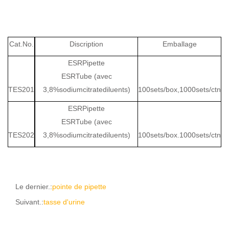
Cat.No.
Discription
Emballage
ESRPipette
ESRTube (avec
TES201
3,8%sodiumcitratediluents)
100sets/box,1000sets/ctn
ESRPipette
ESRTube (avec
TES202
3,8%sodiumcitratediluents)
100sets/box.1000sets/ctn
Le dernier.:
pointe de pipette
Suivant.:
tasse d'urine