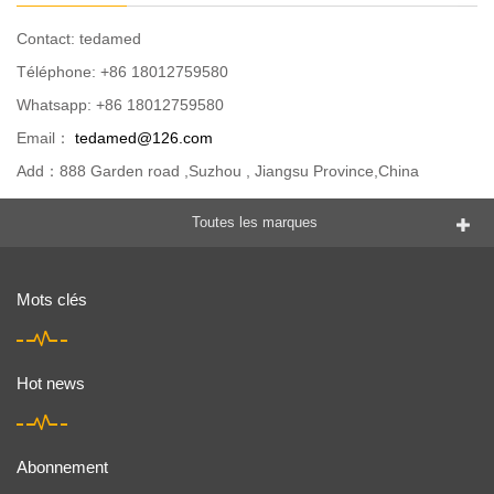
Contact: tedamed
Téléphone: +86 18012759580
Whatsapp: +86 18012759580
Email：
tedamed@126.com
Add：888 Garden road ,Suzhou , Jiangsu Province,China
Toutes les marques
Mots clés
Hot news
Abonnement